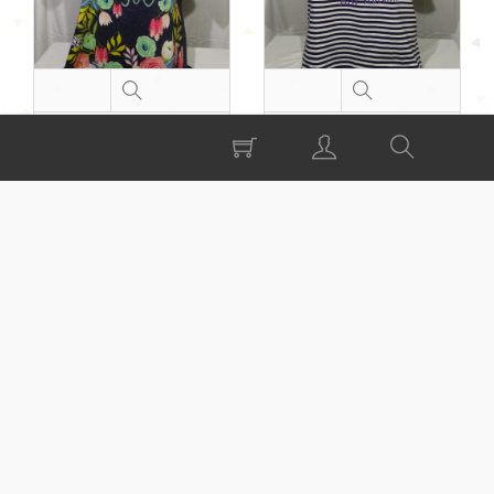
camiseta de lino
camiseta de rayas
estampada
marineras
37,50 €
41,00 €
1
2
...
5
EMBUTIDOS