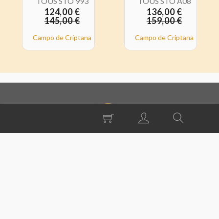
TOUS STO 993
TOUS STO A08
124,00 €
136,00 €
145,00 €
159,00 €
Campo de Criptana
Campo de Criptana
ABIERTO 24 HORAS
Siempre abiertos los 365 días del año.
COMODIDAD