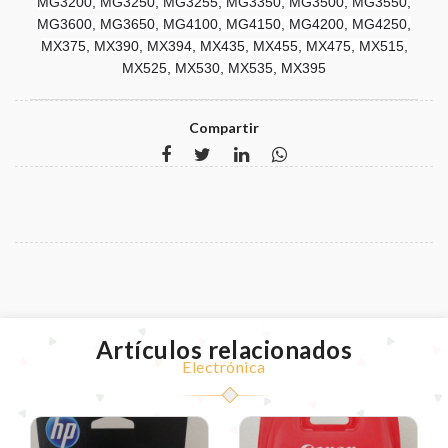
MG3200, MG3250, MG3255, MG3350, MG3500, MG3550,
MG3600, MG3650, MG4100, MG4150, MG4200, MG4250,
MX375, MX390, MX394, MX435, MX455, MX475, MX515,
MX525, MX530, MX535, MX395
Compartir
Artículos relacionados
Electrónica