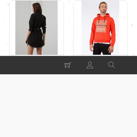
Vestido Denim BSB
Sudadera Grover
Tiffosi
99,00 €
19,99 €
BSB
Tiffosi
1
2