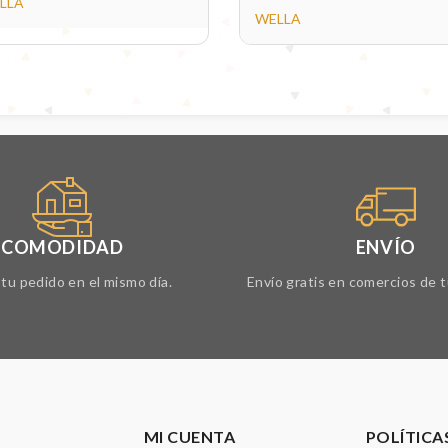
LLA
WELLA
COMODIDAD
ENVÍO
tu pedido en el mismo día.
Envío gratis en comercios de t
MI CUENTA
POLÍTICA