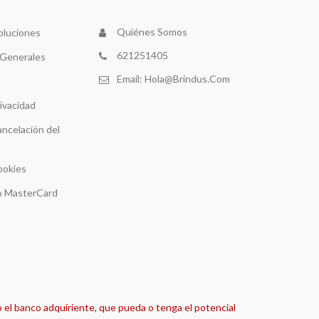
Quiénes Somos
oluciones
621251405
 Generales
Email:
Hola@brindus.com
rivacidad
ancelación del
ookies
 o MasterCard
o el banco adquiriente, que pueda o tenga el potencial