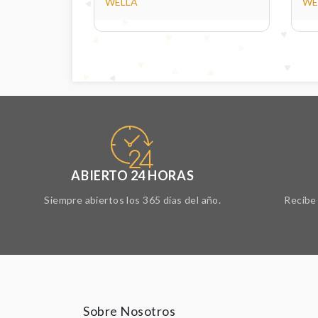
WELLA
WE
ABIERTO 24 HORAS
Siempre abiertos los 365 días del año.
Recibe 
Sobre Nosotros