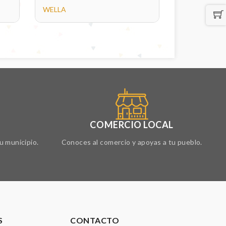
WELLA
COMERCIO LOCAL
u municipio.
Conoces al comercio y apoyas a tu pueblo.
S
CONTACTO