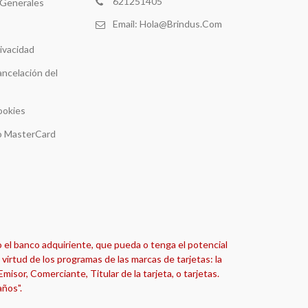
621251405
 Generales
Email:
Hola@brindus.com
rivacidad
ancelación del
ookies
 o MasterCard
o el banco adquiriente, que pueda o tenga el potencial
virtud de los programas de las marcas de tarjetas: la
isor, Comerciante, Titular de la tarjeta, o tarjetas.
años".