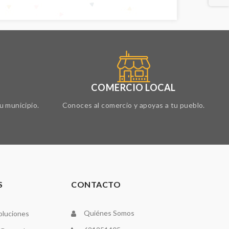
COMERCIO LOCAL
u municipio.
Conoces al comercio y apoyas a tu pueblo.
S
CONTACTO
Quiénes Somos
oluciones