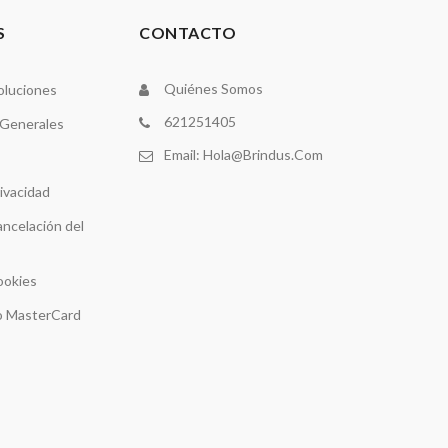
S
CONTACTO
Quiénes Somos
oluciones
621251405
 Generales
Email:
Hola@brindus.com
rivacidad
ancelación del
ookies
 o MasterCard