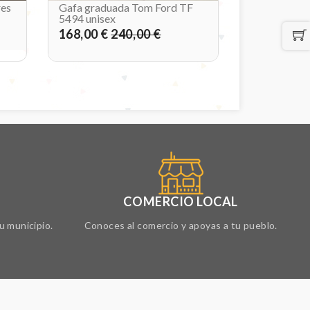
res
Gafa graduada Tom Ford TF
5494 unisex
168,00 €
240,00 €
COMERCIO LOCAL
u municipio.
Conoces al comercio y apoyas a tu pueblo.